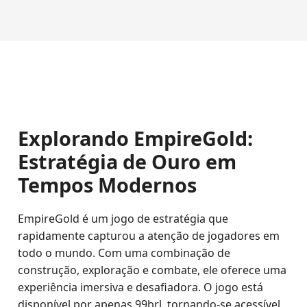
Explorando EmpireGold:
Estratégia de Ouro em
Tempos Modernos
EmpireGold é um jogo de estratégia que
rapidamente capturou a atenção de jogadores em
todo o mundo. Com uma combinação de
construção, exploração e combate, ele oferece uma
experiência imersiva e desafiadora. O jogo está
disponível por apenas 99brl, tornando-se acessível