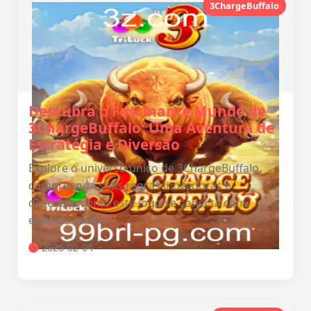
3ChargeBuffalo
Descubra o Fascinante Mundo de
3ChargeBuffalo: Uma Aventura de
Estratégia e Diversão
Explore o universo único de 3ChargeBuffalo,
compreenda suas regras inovadoras e
descubra como este jogo se conecta com
eventos atuais.
2026-02-04