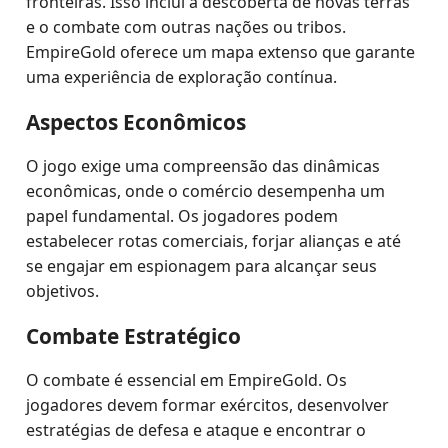
fronteiras. Isso inclui a descoberta de novas terras
e o combate com outras nações ou tribos.
EmpireGold oferece um mapa extenso que garante
uma experiência de exploração contínua.
Aspectos Econômicos
O jogo exige uma compreensão das dinâmicas
econômicas, onde o comércio desempenha um
papel fundamental. Os jogadores podem
estabelecer rotas comerciais, forjar alianças e até
se engajar em espionagem para alcançar seus
objetivos.
Combate Estratégico
O combate é essencial em EmpireGold. Os
jogadores devem formar exércitos, desenvolver
estratégias de defesa e ataque e encontrar o