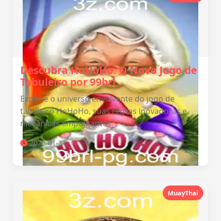
Descubra HoHoHo: O Novo Jogo de
Tabuleiro por 99brl
Explore o universo envolvente do jogo de
tabuleiro HoHoHo, suas regras inovadoras e
mecânicas empolgantes.
2026-01-31
MuayThai