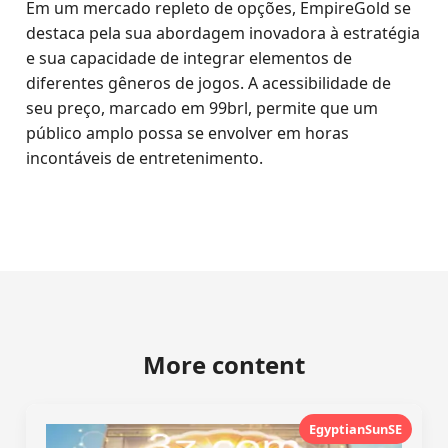
Em um mercado repleto de opções, EmpireGold se
destaca pela sua abordagem inovadora à estratégia
e sua capacidade de integrar elementos de
diferentes gêneros de jogos. A acessibilidade de
seu preço, marcado em 99brl, permite que um
público amplo possa se envolver em horas
incontáveis de entretenimento.
More content
EgyptianSunSE