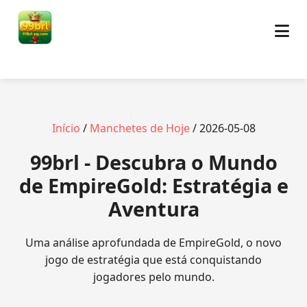
Início
/
Manchetes de Hoje
/ 2026-05-08
99brl - Descubra o Mundo
de EmpireGold: Estratégia e
Aventura
Uma análise aprofundada de EmpireGold, o novo
jogo de estratégia que está conquistando
jogadores pelo mundo.