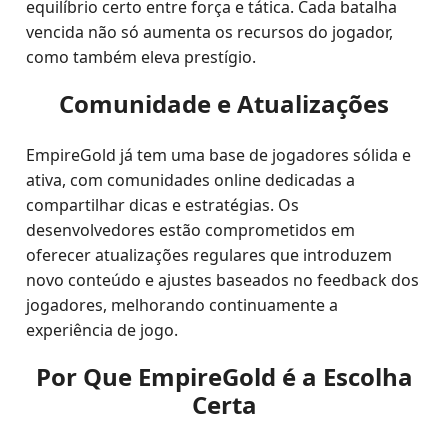
equilíbrio certo entre força e tática. Cada batalha
vencida não só aumenta os recursos do jogador,
como também eleva prestígio.
Comunidade e Atualizações
EmpireGold já tem uma base de jogadores sólida e
ativa, com comunidades online dedicadas a
compartilhar dicas e estratégias. Os
desenvolvedores estão comprometidos em
oferecer atualizações regulares que introduzem
novo conteúdo e ajustes baseados no feedback dos
jogadores, melhorando continuamente a
experiência de jogo.
Por Que EmpireGold é a Escolha
Certa