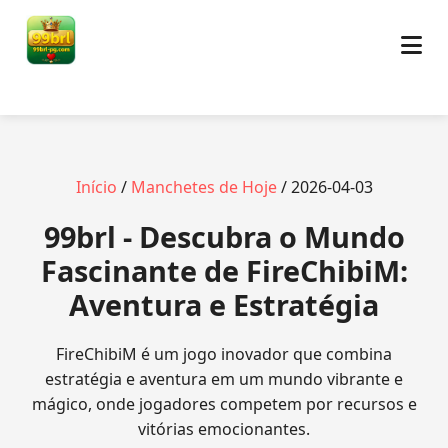
Início
/
Manchetes de Hoje
/ 2026-04-03
99brl - Descubra o Mundo
Fascinante de FireChibiM:
Aventura e Estratégia
FireChibiM é um jogo inovador que combina
estratégia e aventura em um mundo vibrante e
mágico, onde jogadores competem por recursos e
vitórias emocionantes.