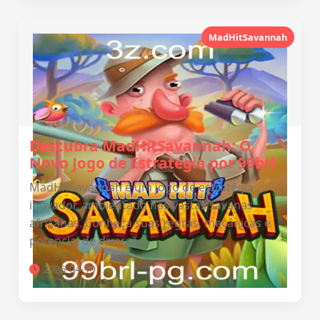
MadHitSavannah
Descubra MadHitSavannah: O
Novo Jogo de Estratégia por 99brl
MadHitSavannah é um jogo de estratégia
inovador, ambientado nas vastas savanas
africanas. Conheça suas regras, mecânicas e
potencial de diversão.
2026-04-19