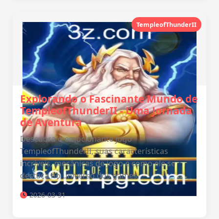
TempleofThunderII
Explorando o Fascinante Mundo de
TempleofThunderII - Uma Jornada
de Aventura
Descubra o emocionante jogo
TempleofThunderII, suas características
incríveis, mecânicas de jogo e como ele se
destaca no universo dos games.
2026-03-31