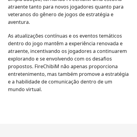
atraente tanto para novos jogadores quanto para
veteranos do gênero de jogos de estratégia e
aventura.
As atualizações contínuas e os eventos temáticos
dentro do jogo mantêm a experiência renovada e
atraente, incentivando os jogadores a continuarem
explorando e se envolvendo com os desafios
propostos. FireChibiM não apenas proporciona
entretenimento, mas também promove a estratégia
e a habilidade de comunicação dentro de um
mundo virtual.