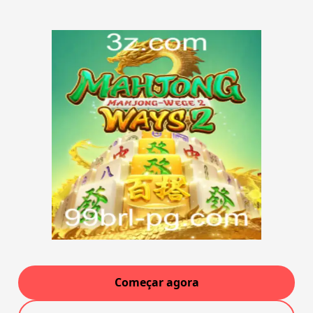
Começar agora