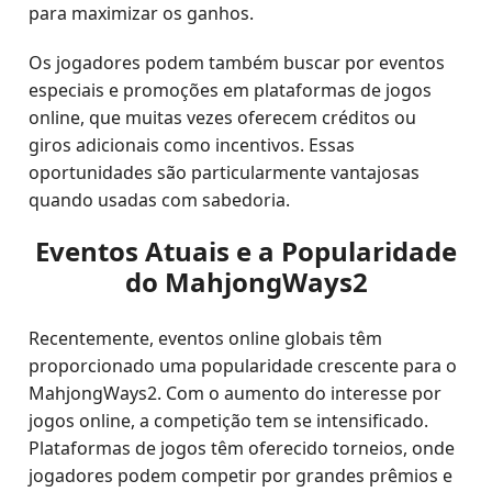
para maximizar os ganhos.
Os jogadores podem também buscar por eventos
especiais e promoções em plataformas de jogos
online, que muitas vezes oferecem créditos ou
giros adicionais como incentivos. Essas
oportunidades são particularmente vantajosas
quando usadas com sabedoria.
Eventos Atuais e a Popularidade
do MahjongWays2
Recentemente, eventos online globais têm
proporcionado uma popularidade crescente para o
MahjongWays2. Com o aumento do interesse por
jogos online, a competição tem se intensificado.
Plataformas de jogos têm oferecido torneios, onde
jogadores podem competir por grandes prêmios e