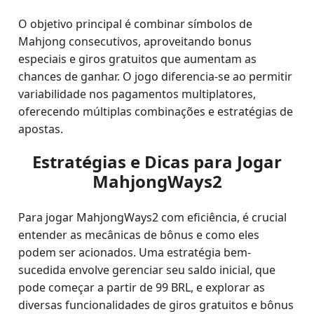
O objetivo principal é combinar símbolos de
Mahjong consecutivos, aproveitando bonus
especiais e giros gratuitos que aumentam as
chances de ganhar. O jogo diferencia-se ao permitir
variabilidade nos pagamentos multiplatores,
oferecendo múltiplas combinações e estratégias de
apostas.
Estratégias e Dicas para Jogar
MahjongWays2
Para jogar MahjongWays2 com eficiência, é crucial
entender as mecânicas de bônus e como eles
podem ser acionados. Uma estratégia bem-
sucedida envolve gerenciar seu saldo inicial, que
pode começar a partir de 99 BRL, e explorar as
diversas funcionalidades de giros gratuitos e bônus