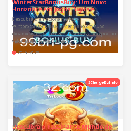
WinterStarBonusBuy: Um Novo
Horizonte em Jogos Digitais
Descubra o emocionante jogo
WinterStarBonusBuy e mergulhe em suas
dinâmicas únicas e eventos atuais, tudo por um
valor acessível de 99 reais.
2026-03-28
3ChargeBuffalo
Descubra o Fascinante Mundo de