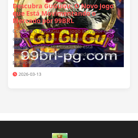
Descubra GuGuGu: O Novo Jogo
que Está Movimentando o
Mercado por 99BRL
Conheça o GuGuGu, um jogo inovador que
combina emoção e estratégia. Descubra suas
regras, mecânicas e como ele está
conquistando jogadores ao redor do mundo
por apenas 99BRL.
2026-03-13