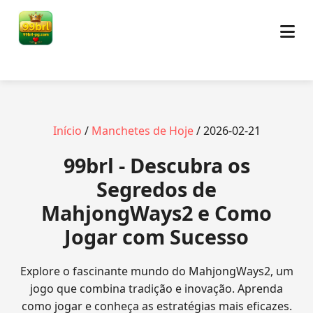
Início
/
Manchetes de Hoje
/ 2026-02-21
99brl - Descubra os
Segredos de
MahjongWays2 e Como
Jogar com Sucesso
Explore o fascinante mundo do MahjongWays2, um
jogo que combina tradição e inovação. Aprenda
como jogar e conheça as estratégias mais eficazes.