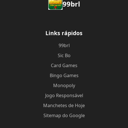
99brl
Links rápidos
99brl
Sic Bo
Card Games
Bingo Games
Monopoly
Jogo Responsável
Manchetes de Hoje
Sitemap do Google