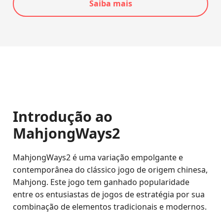
Saiba mais
Introdução ao
MahjongWays2
MahjongWays2 é uma variação empolgante e
contemporânea do clássico jogo de origem chinesa,
Mahjong. Este jogo tem ganhado popularidade
entre os entusiastas de jogos de estratégia por sua
combinação de elementos tradicionais e modernos.