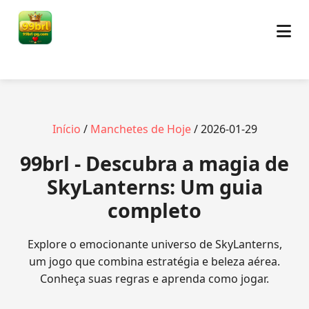
Início
/
Manchetes de Hoje
/ 2026-01-29
99brl - Descubra a magia de
SkyLanterns: Um guia
completo
Explore o emocionante universo de SkyLanterns,
um jogo que combina estratégia e beleza aérea.
Conheça suas regras e aprenda como jogar.