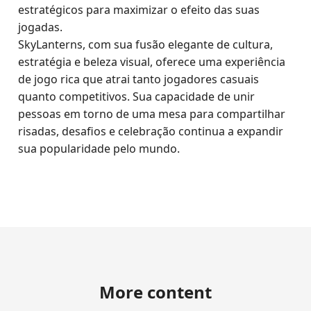
estratégicos para maximizar o efeito das suas
jogadas.
SkyLanterns, com sua fusão elegante de cultura,
estratégia e beleza visual, oferece uma experiência
de jogo rica que atrai tanto jogadores casuais
quanto competitivos. Sua capacidade de unir
pessoas em torno de uma mesa para compartilhar
risadas, desafios e celebração continua a expandir
sua popularidade pelo mundo.
More content