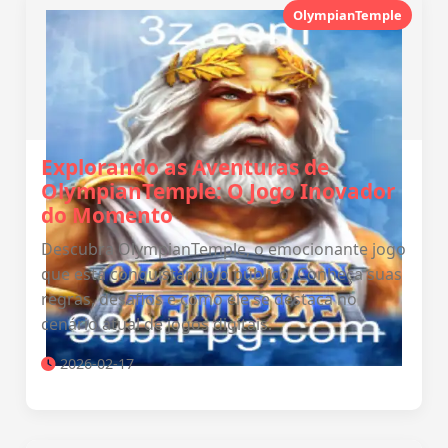
OlympianTemple
Explorando as Aventuras de
OlympianTemple: O Jogo Inovador
do Momento
Descubra OlympianTemple, o emocionante jogo
que está conquistando o público. Conheça suas
regras, desafios e como ele se destaca no
cenário atual de jogos digitais.
2026-02-17