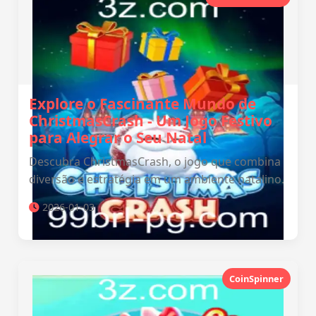
Explore o Fascinante Mundo de
ChristmasCrash - Um Jogo Festivo
para Alegrar o Seu Natal
Descubra ChristmasCrash, o jogo que combina
diversão e estratégia em um ambiente natalino.
2026-01-03
CoinSpinner