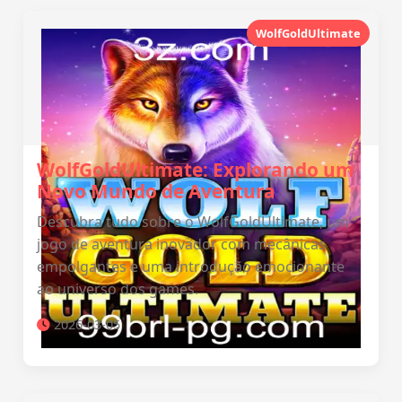
WolfGoldUltimate
WolfGoldUltimate: Explorando um
Novo Mundo de Aventura
Descubra tudo sobre o WolfGoldUltimate, um
jogo de aventura inovador com mecânicas
empolgantes e uma introdução emocionante
ao universo dos games.
2026-03-05