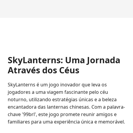
SkyLanterns: Uma Jornada
Através dos Céus
SkyLanterns é um jogo inovador que leva os
jogadores a uma viagem fascinante pelo céu
noturno, utilizando estratégias únicas e a beleza
encantadora das lanternas chinesas. Com a palavra-
chave '99brl', este jogo promete reunir amigos e
familiares para uma experiência única e memorável.