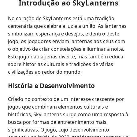
Introdução ao SkyLanterns
No coração de SkyLanterns está uma tradição
centenária que celebra a luz e a união. As lanternas
simbolizam esperança e desejos, e dentro deste
jogo, os jogadores enviam lanternas aos céus com
o objetivo de criar constelações e iluminar a noite.
Este jogo não apenas diverte, mas também educa
sobre histórias culturais e tradições de várias
civilizações ao redor do mundo.
História e Desenvolvimento
Criado no contexto de um interesse crescente por
jogos que combinam elementos culturais e
históricos, SkyLanterns surge como uma resposta à
busca por formas de entretenimento mais
significativas. O jogo, cujo desenvolvimento