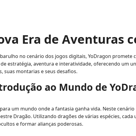
va Era de Aventuras 
barulho no cenário dos jogos digitais, YoDragon promete 
e estratégia, aventura e interatividade, oferecendo um u
s, suas montarias e seus desafios.
ntrodução ao Mundo de YoDr
para um mundo onde a fantasia ganha vida. Neste cenário 
Mestre Dragão. Utilizando dragões de várias espécies, cada
ocultos e formar alianças poderosas.