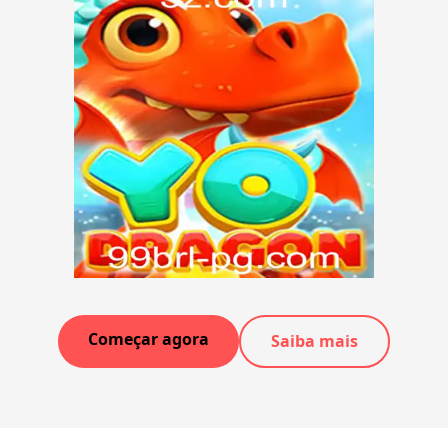
Começar agora
Saiba mais