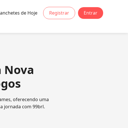
anchetes de Hoje
Registrar
Entrar
a Nova
ogos
games, oferecendo uma
a jornada com 99brl.