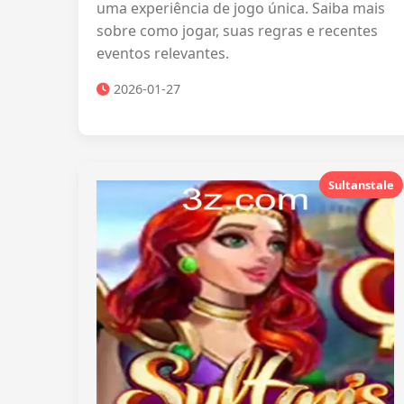
uma experiência de jogo única. Saiba mais
sobre como jogar, suas regras e recentes
eventos relevantes.
2026-01-27
Sultanstale