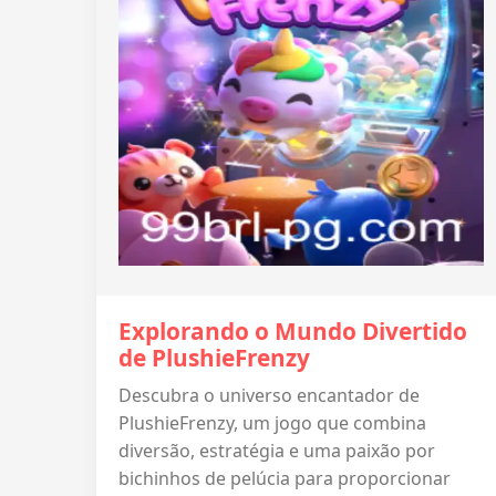
Explorando o Mundo Divertido
de PlushieFrenzy
Descubra o universo encantador de
PlushieFrenzy, um jogo que combina
diversão, estratégia e uma paixão por
bichinhos de pelúcia para proporcionar