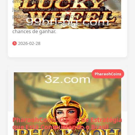
emocionante jogo de roleta que está cativando
jogadores com suas regras envolventes e
prêmios atraentes. Saiba como começar a jogar,
as regras principais e dicas para aumentar suas
chances de ganhar.
2026-02-28
PharaohCoins
PharaohCoins: O Jogo de Estratégia
que Está Conquistando o Brasil