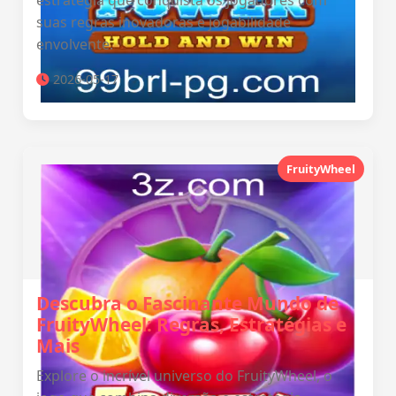
estratégia que conquista os jogadores com
suas regras inovadoras e jogabilidade
envolvente.
2026-05-17
FruityWheel
Descubra o Fascinante Mundo de
FruityWheel: Regras, Estratégias e
Mais
Explore o incrível universo do FruityWheel, o