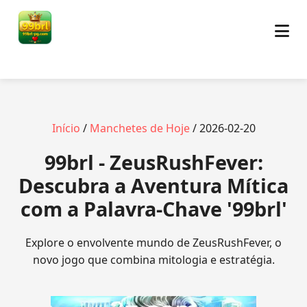
Início
/
Manchetes de Hoje
/ 2026-02-20
99brl - ZeusRushFever:
Descubra a Aventura Mítica
com a Palavra-Chave '99brl'
Explore o envolvente mundo de ZeusRushFever, o
novo jogo que combina mitologia e estratégia.