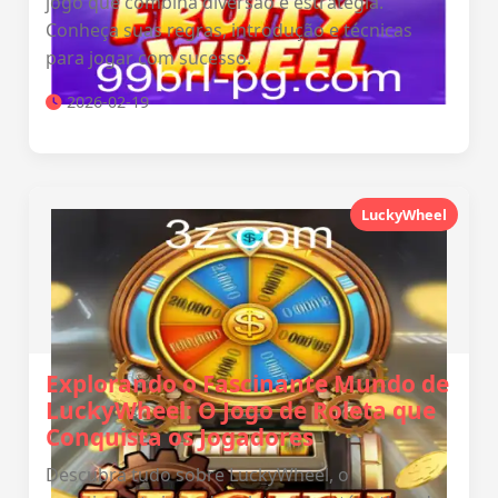
jogo que combina diversão e estratégia.
Conheça suas regras, introdução e técnicas
para jogar com sucesso.
2026-02-19
LuckyWheel
Explorando o Fascinante Mundo de
LuckyWheel: O Jogo de Roleta que
Conquista os Jogadores
Descubra tudo sobre LuckyWheel, o